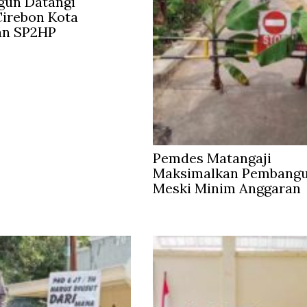
gun Datangi
irebon Kota
an SP2HP
Pemdes Matangaji
Maksimalkan Pembang
Meski Minim Anggaran