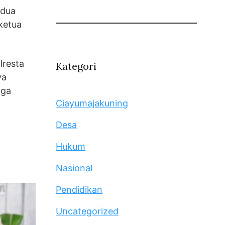
 dua
ketua
lresta
Kategori
ya
uga
Ciayumajakuning
Desa
Hukum
Nasional
Pendidikan
Uncategorized