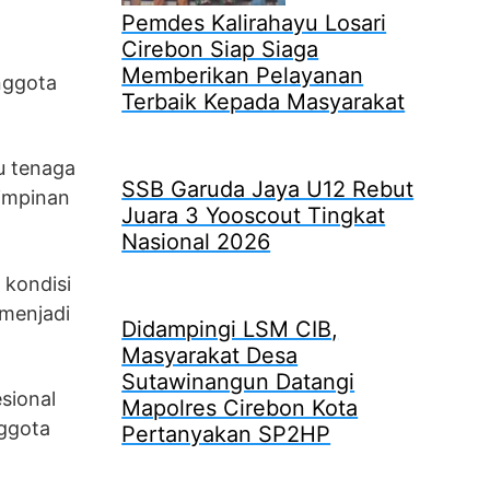
Pemdes Kalirahayu Losari
Cirebon Siap Siaga
Memberikan Pelayanan
nggota
Terbaik Kepada Masyarakat
u tenaga
SSB Garuda Jaya U12 Rebut
pimpinan
Juara 3 Yooscout Tingkat
Nasional 2026
 kondisi
 menjadi
Didampingi LSM CIB,
Masyarakat Desa
Sutawinangun Datangi
sional
Mapolres Cirebon Kota
nggota
Pertanyakan SP2HP