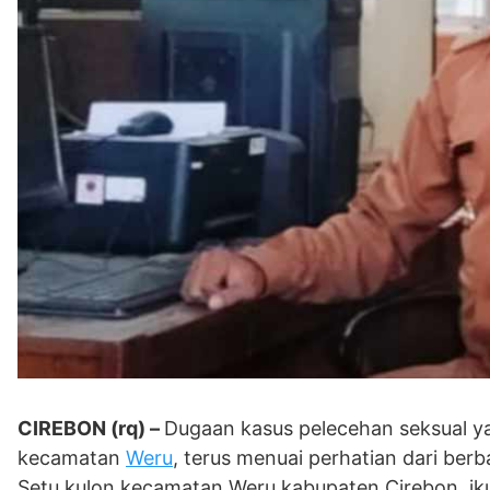
CIREBON (rq) –
Dugaan kasus pelecehan seksual ya
kecamatan
Weru
, terus menuai perhatian dari berb
Setu kulon kecamatan Weru kabupaten Cirebon, ikut