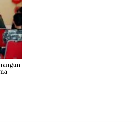
inangun
ama