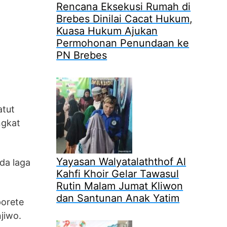
Rencana Eksekusi Rumah di
Brebes Dinilai Cacat Hukum,
Kuasa Hukum Ajukan
Permohonan Penundaan ke
PN Brebes
atut
ngkat
Yayasan Walyatalaththof Al
da laga
Kahfi Khoir Gelar Tawasul
Rutin Malam Jumat Kliwon
dan Santunan Anak Yatim
porete
jiwo.