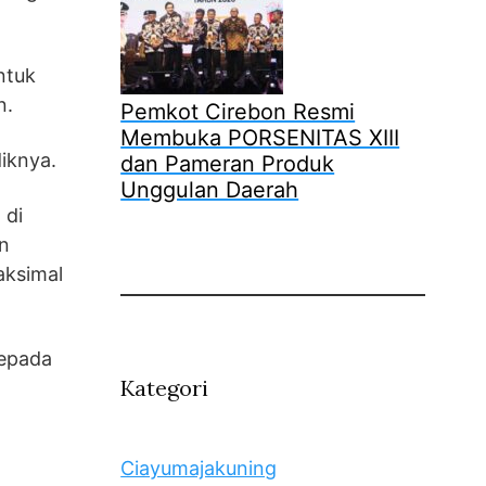
ntuk
n.
Pemkot Cirebon Resmi
Membuka PORSENITAS XIII
iknya.
dan Pameran Produk
Unggulan Daerah
 di
an
aksimal
kepada
Kategori
Ciayumajakuning