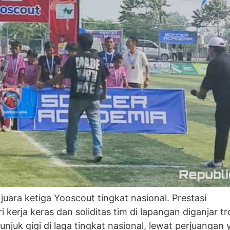
uara ketiga Yooscout tingkat nasional. Prestasi
erja keras dan soliditas tim di lapangan diganjar tro
juk gigi di laga tingkat nasional, lewat perjuangan