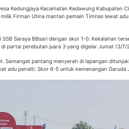
di Desa Kedungjaya Kecamatan Kedawung Kabupaten C
lik Firman Utina mantan pemain Timnas lewat adu 
ri SSB Saraya BBsari dengan skor 1-0. Kekalahan ters
di partai perebutan juara 3 yang digelar Jumat (3/7/
ut. Semangat pantang menyerah di lapangan ditunju
ewat adu penalti. Skor 6-5 untuk kemenangan Garuda 