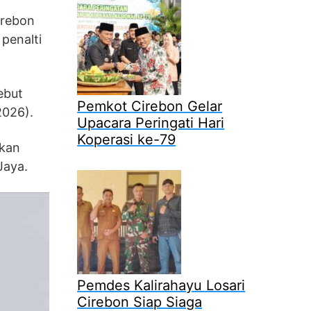
irebon
penalti
ebut
Pemkot Cirebon Gelar
2026).
Upacara Peringati Hari
Koperasi ke-79
kkan
Jaya.
Pemdes Kalirahayu Losari
Cirebon Siap Siaga