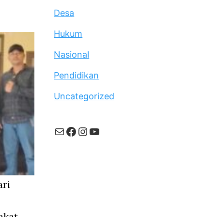
Desa
Hukum
Nasional
Pendidikan
Uncategorized
Mail
Facebook
Instagram
YouTube
ari
akat