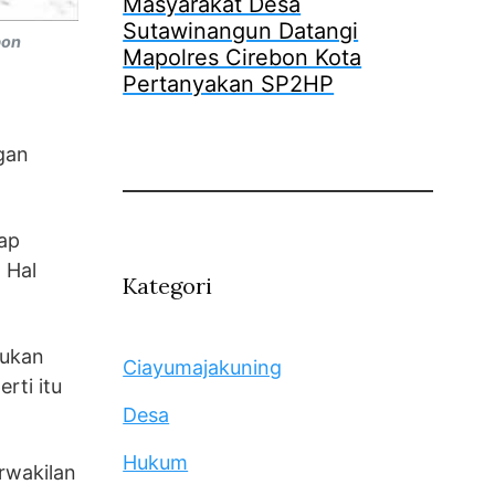
Masyarakat Desa
Sutawinangun Datangi
bon
Mapolres Cirebon Kota
Pertanyakan SP2HP
gan
ap
. Hal
Kategori
bukan
Ciayumajakuning
rti itu
Desa
Hukum
rwakilan