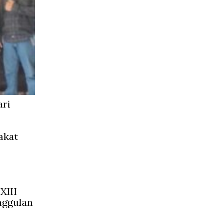
ari
akat
XIII
nggulan