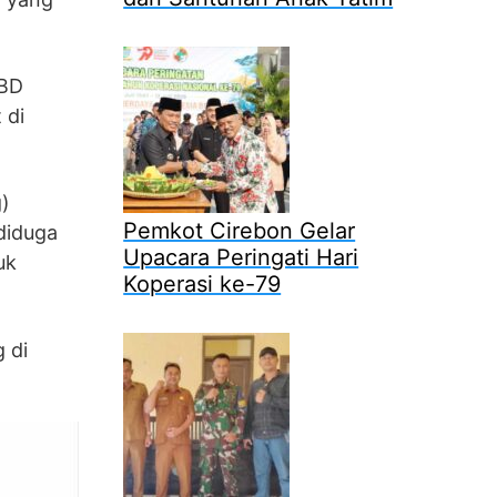
PBD
 di
g)
Pemkot Cirebon Gelar
diduga
Upacara Peringati Hari
uk
Koperasi ke-79
 di