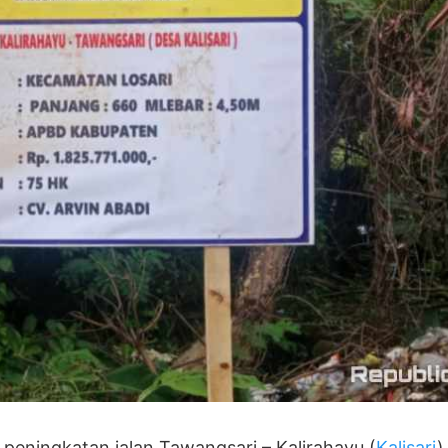
eningkatan jalan Tawangsari – Kalirahayu (
Kalisari
)