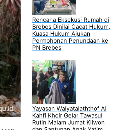
Rencana Eksekusi Rumah di
Brebes Dinilai Cacat Hukum,
Kuasa Hukum Ajukan
Permohonan Penundaan ke
PN Brebes
Yayasan Walyatalaththof Al
Kahfi Khoir Gelar Tawasul
Rutin Malam Jumat Kliwon
dan Santunan Anak Yatim
, yang