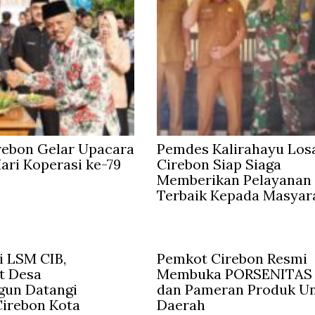
rebon Gelar Upacara
Pemdes Kalirahayu Los
Hari Koperasi ke-79
Cirebon Siap Siaga
Memberikan Pelayanan
Terbaik Kepada Masyar
 LSM CIB,
Pemkot Cirebon Resmi
t Desa
Membuka PORSENITAS 
gun Datangi
dan Pameran Produk U
irebon Kota
Daerah