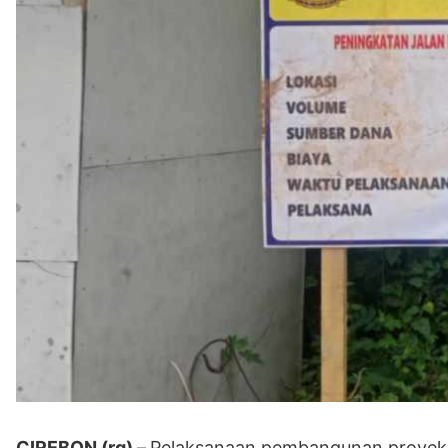
CIREBON (rq) –
Pelaksanaan pembangunan proyek p