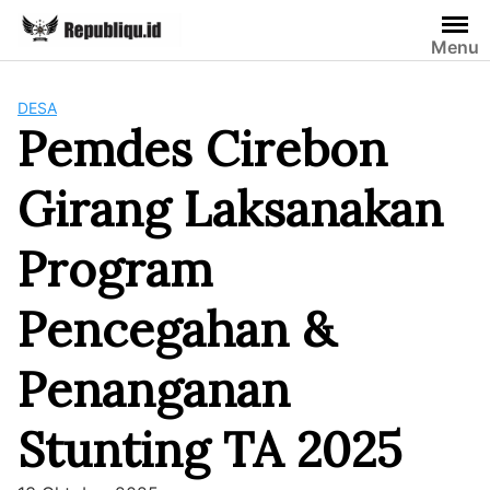
Skip
to
Menu
content
DESA
Pemdes Cirebon
Girang Laksanakan
Program
Pencegahan &
Penanganan
Stunting TA 2025