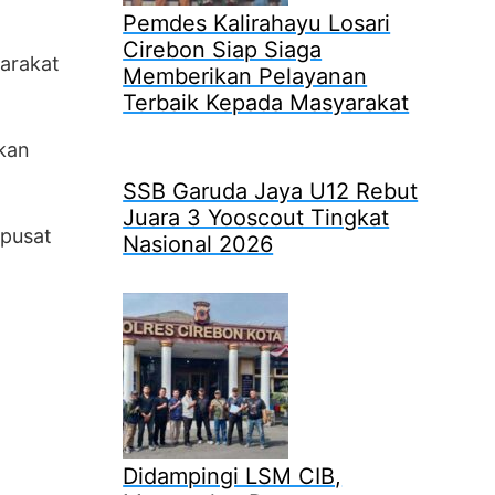
Pemdes Kalirahayu Losari
Cirebon Siap Siaga
arakat
Memberikan Pelayanan
Terbaik Kepada Masyarakat
kan
SSB Garuda Jaya U12 Rebut
Juara 3 Yooscout Tingkat
 pusat
Nasional 2026
Didampingi LSM CIB,