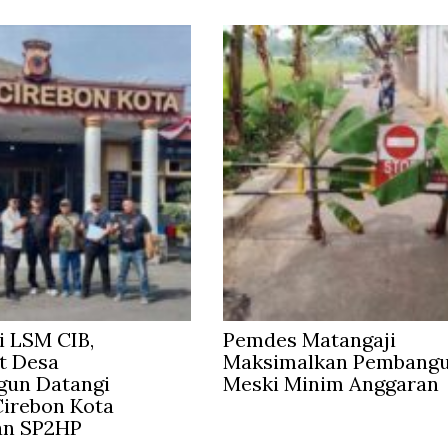
 LSM CIB,
Pemdes Matangaji
t Desa
Maksimalkan Pembang
gun Datangi
Meski Minim Anggaran
irebon Kota
an SP2HP