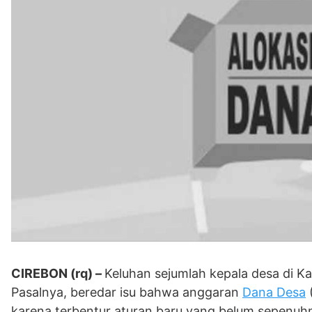
CIREBON (rq) –
Keluhan sejumlah kepala desa di 
Pasalnya, beredar isu bahwa anggaran
Dana Desa
(
karena terbentur aturan baru yang belum sepenuh