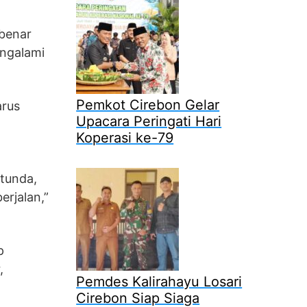
 benar
ngalami
Pemkot Cirebon Gelar
rus
Upacara Peringati Hari
Koperasi ke-79
rtunda,
rjalan,”
p
,
Pemdes Kalirahayu Losari
Cirebon Siap Siaga