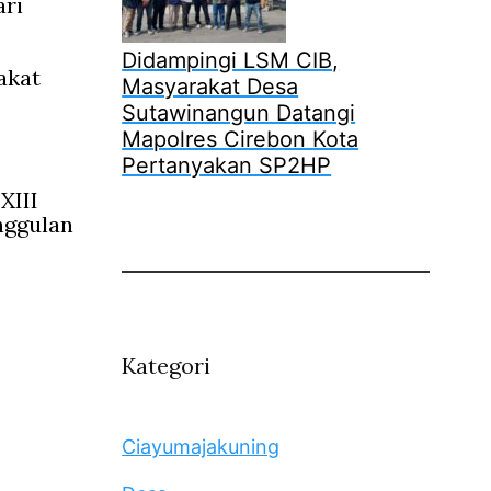
ari
Didampingi LSM CIB,
akat
Masyarakat Desa
Sutawinangun Datangi
Mapolres Cirebon Kota
Pertanyakan SP2HP
XIII
nggulan
Kategori
Ciayumajakuning