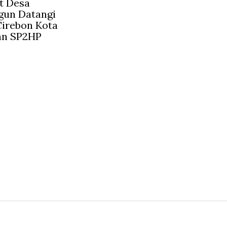
t Desa
gun Datangi
irebon Kota
an SP2HP