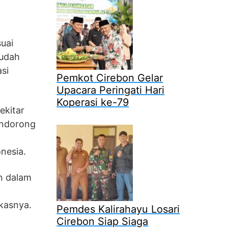
uai
sudah
si
Pemkot Cirebon Gelar
Upacara Peringati Hari
Koperasi ke-79
ekitar
mendorong
onesia.
n dalam
kasnya.
Pemdes Kalirahayu Losari
Cirebon Siap Siaga