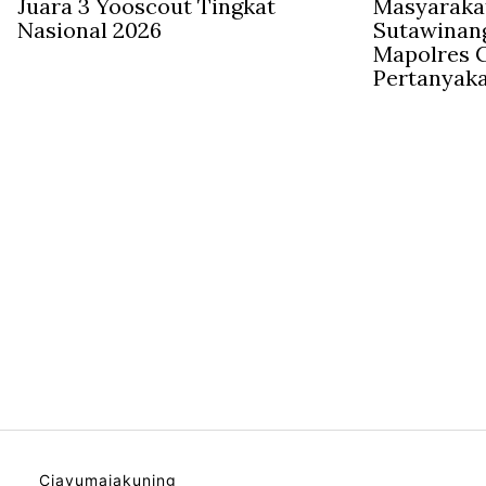
Juara 3 Yooscout Tingkat
Masyaraka
Nasional 2026
Sutawinan
Mapolres C
Pertanyak
Ciayumajakuning