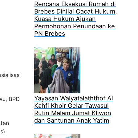
Rencana Eksekusi Rumah di
Brebes Dinilai Cacat Hukum,
Kuasa Hukum Ajukan
Permohonan Penundaan ke
PN Brebes
ialisasi
Yayasan Walyatalaththof Al
wu, BPD
Kahfi Khoir Gelar Tawasul
Rutin Malam Jumat Kliwon
dan Santunan Anak Yatim
atan
s).