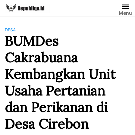
Skip
to
Menu
content
DESA
BUMDes
Cakrabuana
Kembangkan Unit
Usaha Pertanian
dan Perikanan di
Desa Cirebon