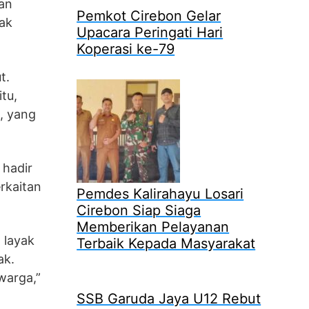
dan
Pemkot Cirebon Gelar
dak
Upacara Peringati Hari
Koperasi ke-79
t.
tu,
, yang
 hadir
rkaitan
Pemdes Kalirahayu Losari
Cirebon Siap Siaga
Memberikan Pelayanan
 layak
Terbaik Kepada Masyarakat
ak.
warga,”
SSB Garuda Jaya U12 Rebut