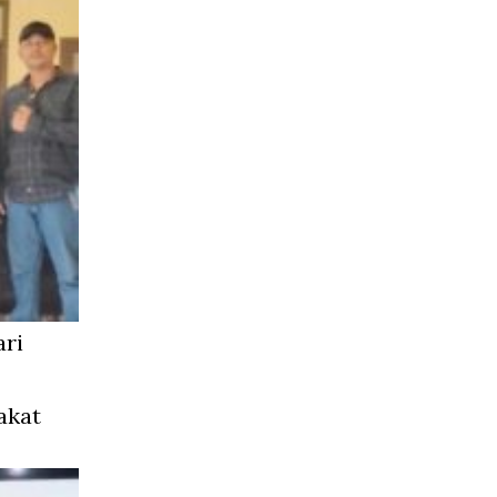
ari
akat