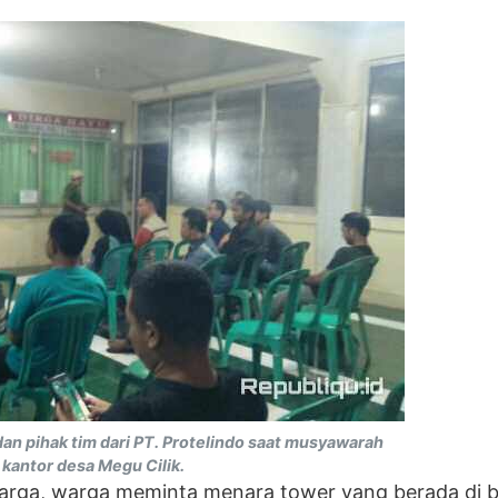
dan pihak tim dari PT. Protelindo saat musyawarah
 kantor desa Megu Cilik.
arga, warga meminta menara tower yang berada di b