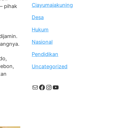
Ciayumajakuning
– pihak
Desa
Hukum
ijamin.
Nasional
rangnya.
Pendidikan
do,
rebon,
Uncategorized
kan
Mail
Facebook
Instagram
YouTube