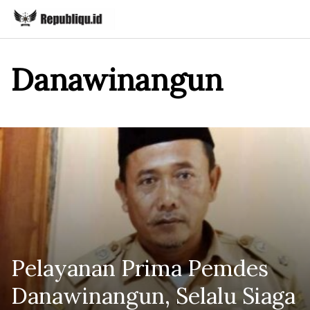
Skip
to
content
Danawinangun
Pelayanan Prima Pemdes
Danawinangun, Selalu Siaga