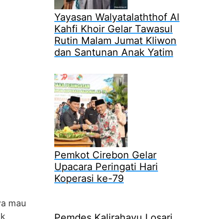
Yayasan Walyatalaththof Al
Kahfi Khoir Gelar Tawasul
Rutin Malam Jumat Kliwon
dan Santunan Anak Yatim
Pemkot Cirebon Gelar
Upacara Peringati Hari
Koperasi ke-79
ya mau
ak
Pemdes Kalirahayu Losari