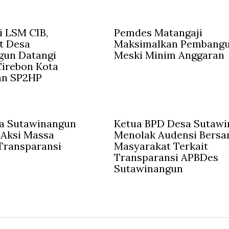
 LSM CIB,
Pemdes Matangaji
t Desa
Maksimalkan Pembang
gun Datangi
Meski Minim Anggaran
irebon Kota
an SP2HP
a Sutawinangun
Ketua BPD Desa Sutaw
 Aksi Massa
Menolak Audensi Bers
Transparansi
Masyarakat Terkait
Transparansi APBDes
Sutawinangun