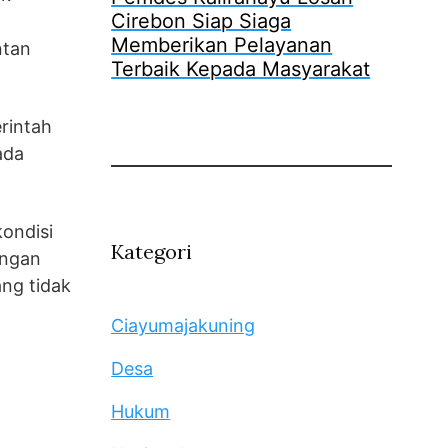
Cirebon Siap Siaga
Memberikan Pelayanan
ntan
Terbaik Kepada Masyarakat
rintah
ada
kondisi
Kategori
ongan
ang tidak
Ciayumajakuning
Desa
Hukum