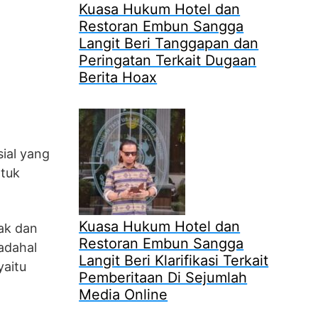
Kuasa Hukum Hotel dan
Restoran Embun Sangga
Langit Beri Tanggapan dan
Peringatan Terkait Dugaan
Berita Hoax
ial yang
ntuk
Kuasa Hukum Hotel dan
ak dan
Restoran Embun Sangga
adahal
Langit Beri Klarifikasi Terkait
yaitu
Pemberitaan Di Sejumlah
Media Online