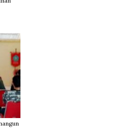
unan
inangun