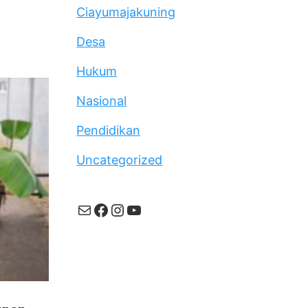
Ciayumajakuning
Desa
Hukum
Nasional
Pendidikan
Uncategorized
Mail
Facebook
Instagram
YouTube