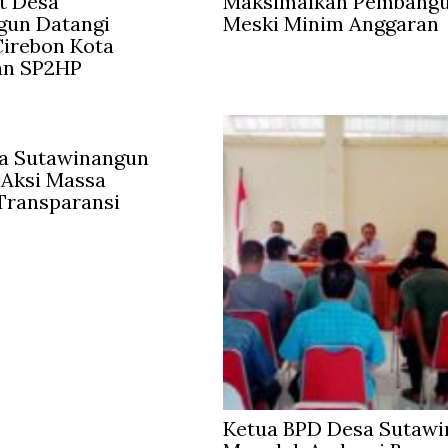
t Desa
Maksimalkan Pembang
gun Datangi
Meski Minim Anggaran
irebon Kota
an SP2HP
a Sutawinangun
 Aksi Massa
Transparansi
Ketua BPD Desa Sutaw