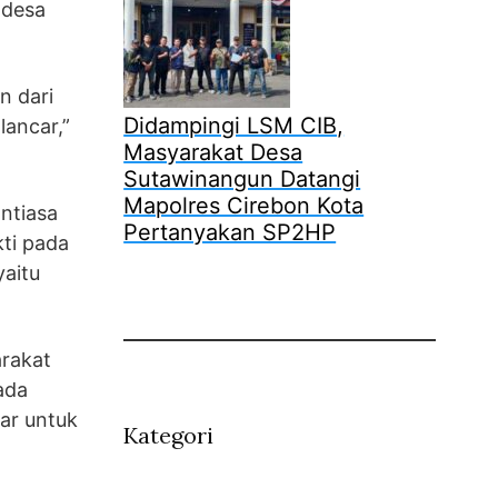
 desa
n dari
Didampingi LSM CIB,
lancar,”
Masyarakat Desa
Sutawinangun Datangi
Mapolres Cirebon Kota
ntiasa
Pertanyakan SP2HP
kti pada
yaitu
arakat
ada
ar untuk
Kategori