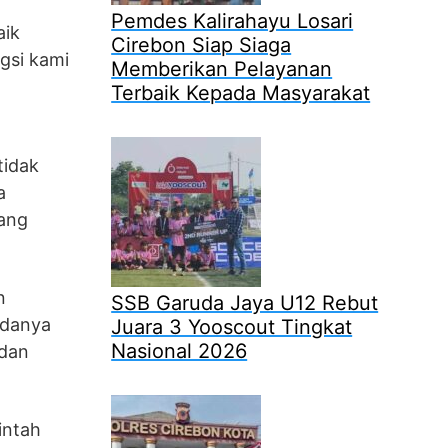
Pemdes Kalirahayu Losari
aik
Cirebon Siap Siaga
gsi kami
Memberikan Pelayanan
Terbaik Kepada Masyarakat
tidak
a
yang
n
SSB Garuda Jaya U12 Rebut
adanya
Juara 3 Yooscout Tingkat
Nasional 2026
 dan
intah