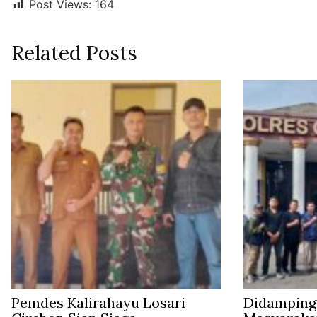
Post Views:
164
Related Posts
Pemdes Kalirahayu Losari
Didampingi