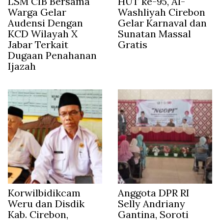
LSM CIB Bersama
HUT ke-95, Al-
Warga Gelar
Washliyah Cirebon
Audensi Dengan
Gelar Karnaval dan
KCD Wilayah X
Sunatan Massal
Jabar Terkait
Gratis
Dugaan Penahanan
Ijazah
Korwilbidikcam
Anggota DPR RI
Weru dan Disdik
Selly Andriany
Kab. Cirebon,
Gantina, Soroti