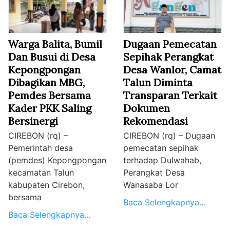
Warga Balita, Bumil
Dugaan Pemecatan
Dan Busui di Desa
Sepihak Perangkat
Kepongpongan
Desa Wanlor, Camat
Dibagikan MBG,
Talun Diminta
Pemdes Bersama
Transparan Terkait
Kader PKK Saling
Dokumen
Bersinergi
Rekomendasi
CIREBON (rq) –
CIREBON (rq) – Dugaan
Pemerintah desa
pemecatan sepihak
(pemdes) Kepongpongan
terhadap Dulwahab,
kecamatan Talun
Perangkat Desa
kabupaten Cirebon,
Wanasaba Lor
bersama
Baca Selengkapnya…
Baca Selengkapnya…