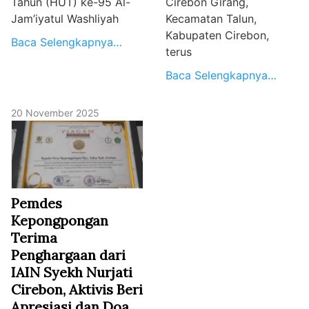
Tahun (HUT) ke-95 Al-
Cirebon Girang,
Jam’iyatul Washliyah
Kecamatan Talun,
Kabupaten Cirebon,
Baca Selengkapnya…
terus
Baca Selengkapnya…
20 November 2025
Pemdes
Kepongpongan
Terima
Penghargaan dari
IAIN Syekh Nurjati
Cirebon, Aktivis Beri
Apresiasi dan Doa