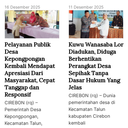
16 Desember 2025
11 Desember 2025
Pelayanan Publik
Kuwu Wanasaba Lor
Desa
Diadukan, Diduga
Kepongpongan
Berhentikan
Kembali Mendapat
Perangkat Desa
Apresiasi Dari
Sepihak Tanpa
Masyarakat, Cepat
Dasar Hukum Yang
Tanggap dan
Jelas
Responsif
CIREBON (rq) – Dunia
pemerintahan desa di
CIREBON (rq) –
Kecamatan Talun
Pemerintah Desa
kabupaten Cirebon
Kepongpongan,
kembali
Kecamatan Talun,