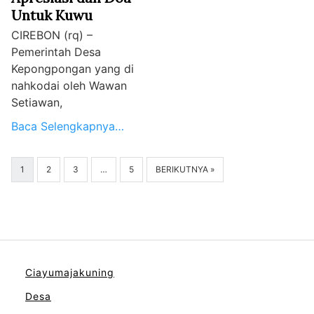
Untuk Kuwu
CIREBON (rq) –
Pemerintah Desa
Kepongpongan yang di
nahkodai oleh Wawan
Setiawan,
Baca Selengkapnya…
1
2
3
…
5
BERIKUTNYA »
Ciayumajakuning
Desa