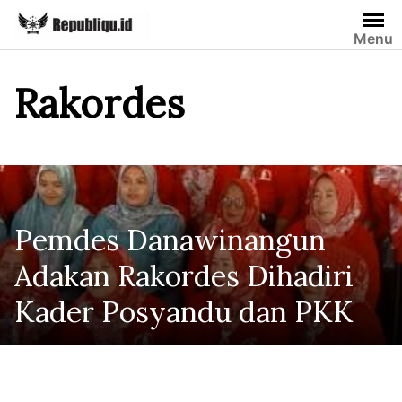
Skip
to
Menu
content
Rakordes
Pemdes Danawinangun
Adakan Rakordes Dihadiri
Kader Posyandu dan PKK