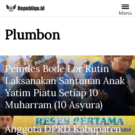
Skip
to
Menu
content
Plumbon
Pemdes Bode Lor Rutin
Laksanakan Santunan Anak
Yatim Piatu Setiap 10
Muharram (10 Asyura)
Anggota DPRD Kabupaten