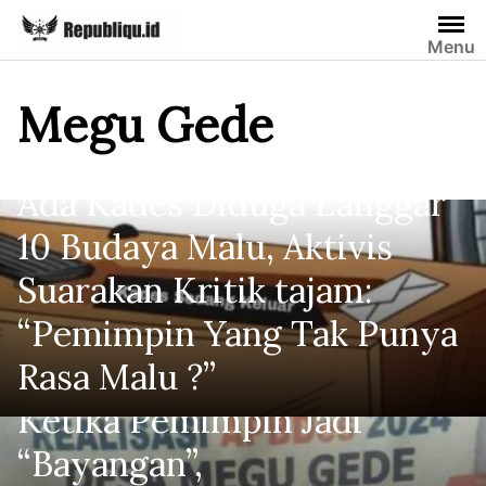
Skip
to
Menu
content
Megu Gede
Ada Kades Diduga Langgar
10 Budaya Malu, Aktivis
Suarakan Kritik tajam:
“Pemimpin Yang Tak Punya
Rasa Malu ?”
Ketika Pemimpin Jadi
“Bayangan”,