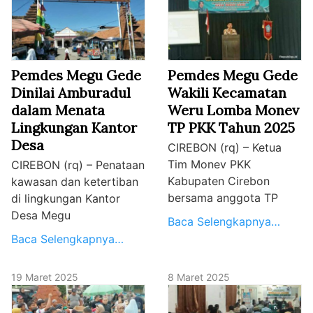
Pemdes Megu Gede
Pemdes Megu Gede
Dinilai Amburadul
Wakili Kecamatan
dalam Menata
Weru Lomba Monev
Lingkungan Kantor
TP PKK Tahun 2025
Desa
CIREBON (rq) – Ketua
Tim Monev PKK
CIREBON (rq) – Penataan
Kabupaten Cirebon
kawasan dan ketertiban
bersama anggota TP
di lingkungan Kantor
Desa Megu
Baca Selengkapnya…
Baca Selengkapnya…
19 Maret 2025
8 Maret 2025