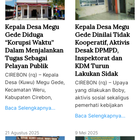
Kepala Desa Megu
Kepala Desa Megu
Gede Diduga
Gede Dinilai Tidak
“Korupsi Waktu”
Kooperatif, Aktivis
Dalam Menjalankan
Desak DPMPD,
Tugas Sebagai
Inspektorat dan
Pelayan Publik
KDM Turun
Lakukan Sidak
CIREBON (rq) – Kepala
Desa (Kuwu) Megu Gede,
CIREBON (rq) – Upaya
Kecamatan Weru,
yang dilakukan Boby,
Kabupaten Cirebon,
aktivis sosial sekaligus
pemerhati kebijakan
Baca Selengkapnya…
Baca Selengkapnya…
21 Agustus 2025
9 Mei 2025