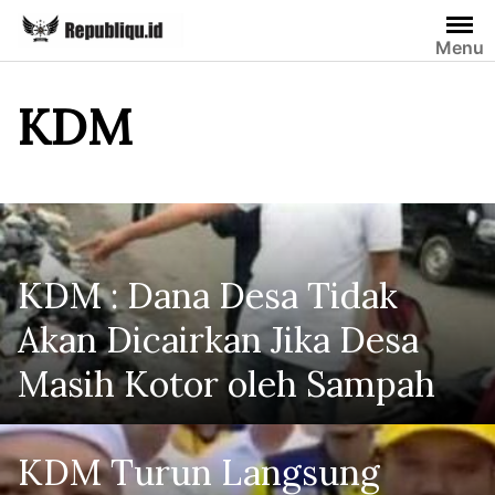
Skip
to
Menu
content
KDM
KDM : Dana Desa Tidak
Akan Dicairkan Jika Desa
Masih Kotor oleh Sampah
KDM Turun Langsung