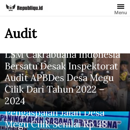
Skip
to
Menu
content
Audit
LSM Cakrabuana Indonesia
Bersatu Desak Inspektorat
Audit APBDes Desa Megu
Cilik Dari Tahun 2022 –
2024
Pengaspalan Jalan Desa
Megu Cilik Senilai Rp 48