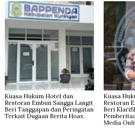
Kuasa Hukum Hotel dan
Kuasa Huk
Restoran Embun Sangga Langit
Restoran 
Beri Tanggapan dan Peringatan
Beri Klarif
Terkait Dugaan Berita Hoax
Pemberitaa
Media Onl