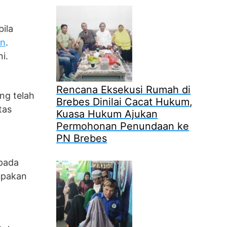
ila
on
.
i.
Rencana Eksekusi Rumah di
ang telah
Brebes Dinilai Cacat Hukum,
tas
Kuasa Hukum Ajukan
Permohonan Penundaan ke
PN Brebes
apada
upakan