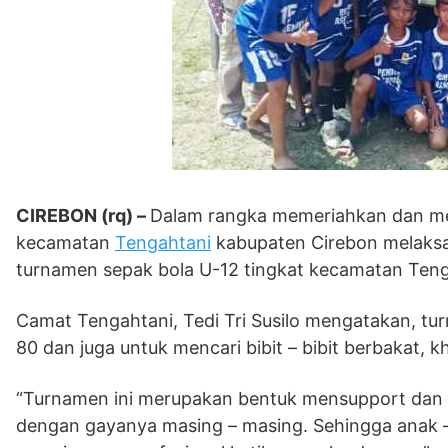
CIREBON (rq) –
Dalam rangka memeriahkan dan me
kecamatan
Tengahtani
kabupaten Cirebon melaksa
turnamen sepak bola U-12 tingkat kecamatan Teng
Camat Tengahtani, Tedi Tri Susilo mengatakan, t
80 dan juga untuk mencari bibit – bibit berbakat,
“Turnamen ini merupakan bentuk mensupport dan p
dengan gayanya masing – masing. Sehingga anak 