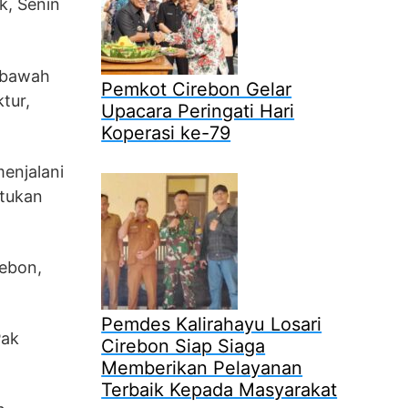
k, Senin
dibawah
Pemkot Cirebon Gelar
tur,
Upacara Peringati Hari
Koperasi ke-79
enjalani
ntukan
rebon,
Pemdes Kalirahayu Losari
Pak
Cirebon Siap Siaga
Memberikan Pelayanan
Terbaik Kepada Masyarakat