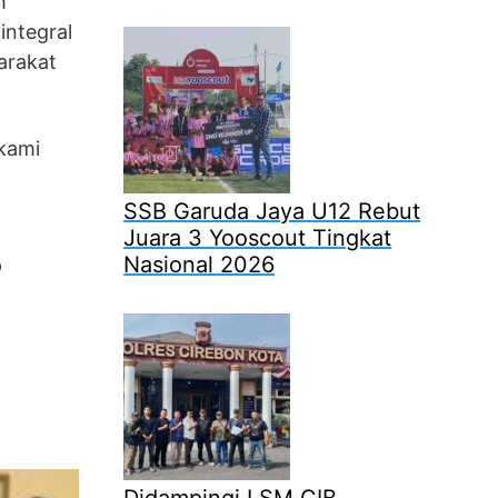
h
integral
arakat
 kami
SSB Garuda Jaya U12 Rebut
m
Juara 3 Yooscout Tingkat
Nasional 2026
p