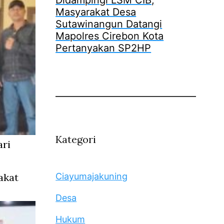
Didampingi LSM CIB,
Masyarakat Desa
Sutawinangun Datangi
Mapolres Cirebon Kota
Pertanyakan SP2HP
Kategori
ari
akat
Ciayumajakuning
Desa
Hukum