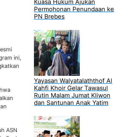
Kuasa Hukum Ajukan
Permohonan Penundaan ke
PN Brebes
resmi
ram ini,
gkatkan
Yayasan Walyatalaththof Al
Kahfi Khoir Gelar Tawasul
ahwa
Rutin Malam Jumat Kliwon
alkan
dan Santunan Anak Yatim
kan
ruh ASN