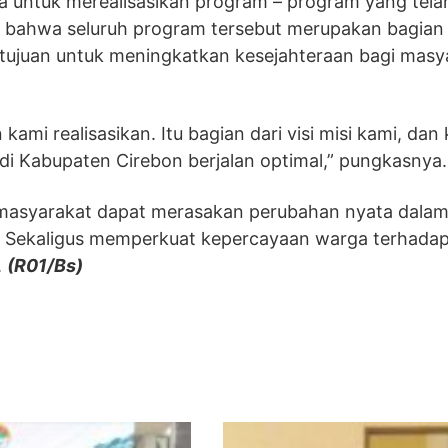
 untuk merealisasikan program – program yang tela
 bahwa seluruh program tersebut merupakan bagian 
ertujuan untuk meningkatkan kesejahteraan bagi masy
ami realisasikan. Itu bagian dari visi misi kami, dan
 Kabupaten Cirebon berjalan optimal,” pungkasnya.
p masyarakat dapat merasakan perubahan nyata dala
. Sekaligus memperkuat kepercayaan warga terhada
.
(R01/Bs)