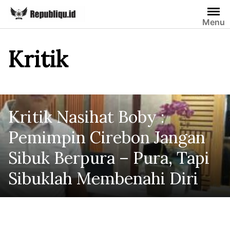
Skip
to
Menu
content
Kritik
Kritik Nasihat Boby :
Pemimpin Cirebon Jangan
Sibuk Berpura – Pura, Tapi
Sibuklah Membenahi Diri