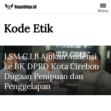
Skip
to
Menu
content
Kode Etik
LSM C.I.B Ajukan Audensi
ke BK DPRD Kota Cirebon
Dugaan Penipuan dan
Penggelapan